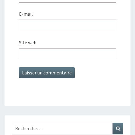
E-mail
Site web
Rechercher :
Recher