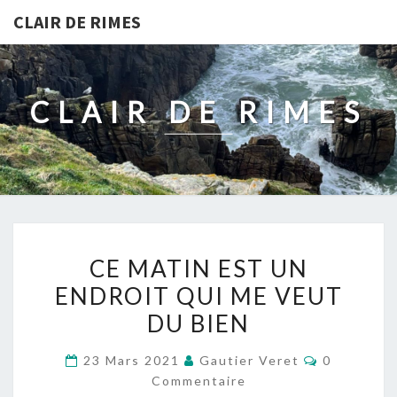
CLAIR DE RIMES
CLAIR DE RIMES
CE
CE MATIN EST UN
MATIN
ENDROIT QUI ME VEUT
EST
DU BIEN
UN
ENDROIT
Commentai
23 Mars 2021
Gautier Veret
0
QUI
Commentaire
ME