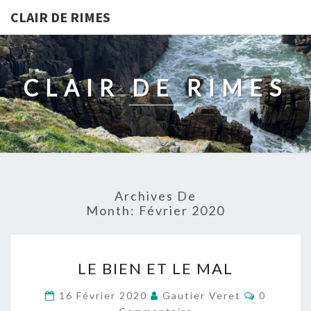
CLAIR DE RIMES
CLAIR DE RIMES
Archives De
Month:
Février 2020
LE
LE BIEN ET LE MAL
BIEN
ET
Commenta
16 Février 2020
Gautier Veret
0