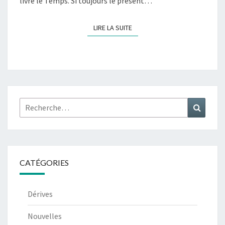
livre le Temps. Si toujours le présent…
LIRE LA SUITE
LIRE LA SUITE
Rechercher :
Recher
CATÉGORIES
Dérives
Nouvelles