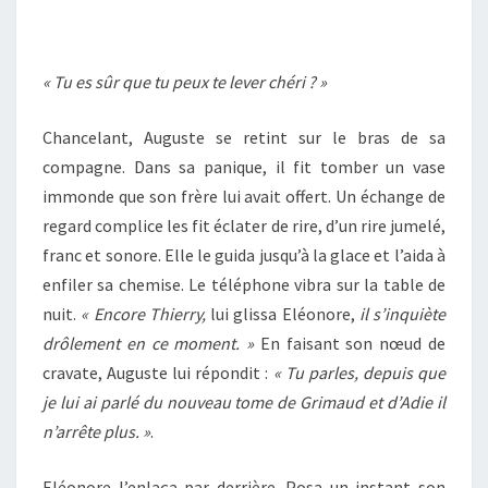
« Tu es sûr que tu peux te lever chéri ? »
Chancelant, Auguste se retint sur le bras de sa
compagne. Dans sa panique, il fit tomber un vase
immonde que son frère lui avait offert. Un échange de
regard complice les fit éclater de rire, d’un rire jumelé,
franc et sonore. Elle le guida jusqu’à la glace et l’aida à
enfiler sa chemise. Le téléphone vibra sur la table de
nuit.
« Encore Thierry,
lui glissa Eléonore,
il s’inquiète
drôlement en ce moment. »
En faisant son nœud de
cravate, Auguste lui répondit :
« Tu parles, depuis que
je lui ai parlé du nouveau tome de Grimaud et d’Adie il
n’arrête plus. »
.
Eléonore l’enlaça par derrière. Posa un instant son