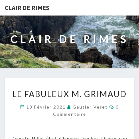
CLAIR DE RIMES
CLAIR DE RIMES
LE
LE FABULEUX M. GRIMAUD
FABULEUX
M.
Commenta
18 Février 2021
Gautier Veret
0
GRIMAUD
Commentaire
Auguste Millet était d’humeur lugubre. Thierry, son